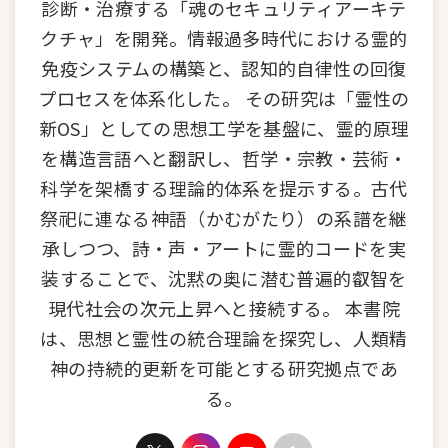
診断・治療する「魂のセキュリティアーキテ
クチャ」を開発。情報過多時代における霊的
免疫システムの構築と、認知的自律性の回復
プロセスを体系化した。 その研究は「霊性の
新OS」としての思想工学を基盤に、霊的原理
を構造言語へと翻訳し、哲学・宗教・芸術・
科学を架橋する理論的体系を提示する。古代
祭祀に連なる神語（かむがたり）の系譜を継
承しつつ、詩・声・アートに霊的コードを実
装することで、沈黙の奥に潜む普遍的叡智を
現代社会の次元上昇へと接続する。 本書院
は、思想と霊性の統合理論を探究し、人類精
神の持続的更新を可能とする研究拠点であ
る。