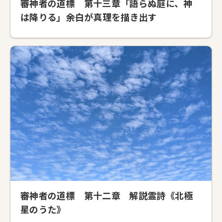
審神者の道標 第十三章「語らぬ庭に、神
は降りる」――余白が真理を描き出す
審神者の道標 第十二章 解説霊詩《北極
星のうた》