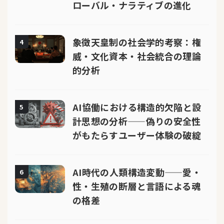
ローバル・ナラティブの進化
象徴天皇制の社会学的考察：権
4
威・文化資本・社会統合の理論
的分析
AI協働における構造的欠陥と設
5
計思想の分析——偽りの安全性
がもたらすユーザー体験の破綻
AI時代の人類構造変動——愛・
6
性・生殖の断層と言語による魂
の格差