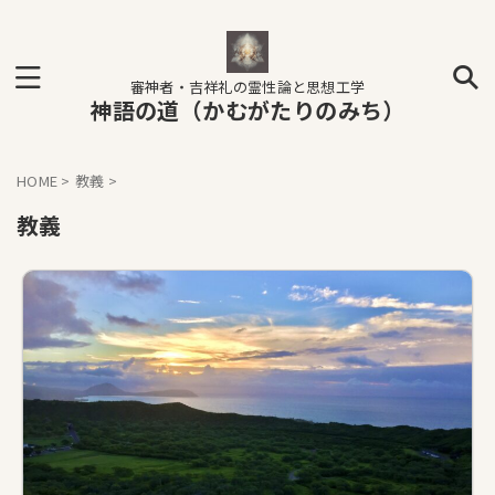
審神者・吉祥礼の霊性論と思想工学
神語の道（かむがたりのみち）
HOME
>
教義
>
教義