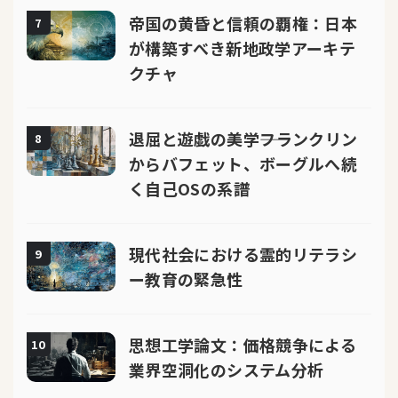
帝国の黄昏と信頼の覇権：日本
7
が構築すべき新地政学アーキテ
クチャ
退屈と遊戯の美学――フランクリン
8
からバフェット、ボーグルへ続
く自己OSの系譜
現代社会における霊的リテラシ
9
ー教育の緊急性
思想工学論文：価格競争による
10
業界空洞化のシステム分析