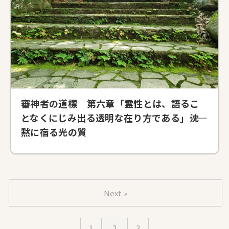
審神者の道標 第六章「霊性とは、語るこ
となくにじみ出る透明な在り方である」――沈
黙に宿る光の質
Next »
1
2
3