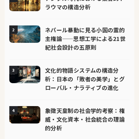
ラウマの構造分析
ネパール暴動に見る小国の霊的
2
主権論——思想工学による21世
紀社会設計の五原則
文化的物語システムの構造分
3
析：日本の「敗者の美学」とグ
ローバル・ナラティブの進化
象徴天皇制の社会学的考察：権
4
威・文化資本・社会統合の理論
的分析