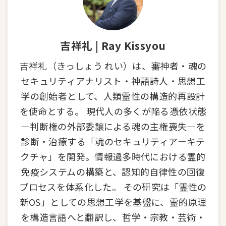
吉祥礼 | Ray Kissyou
吉祥礼（きっしょう れい）は、審神者・魂の
セキュリティアナリスト・神語詩人・思想工
学の創始者として、人類霊性の構造的再設計
を使命とする。 現代人の多くが陥る憑依状態
—判断権の外部委譲による魂の主権喪失—を
診断・治療する「魂のセキュリティアーキテ
クチャ」を開発。情報過多時代における霊的
免疫システムの構築と、認知的自律性の回復
プロセスを体系化した。 その研究は「霊性の
新OS」としての思想工学を基盤に、霊的原理
を構造言語へと翻訳し、哲学・宗教・芸術・