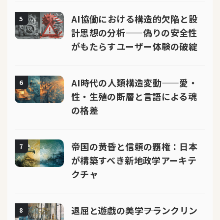
AI協働における構造的欠陥と設
5
計思想の分析——偽りの安全性
がもたらすユーザー体験の破綻
AI時代の人類構造変動——愛・
6
性・生殖の断層と言語による魂
の格差
帝国の黄昏と信頼の覇権：日本
7
が構築すべき新地政学アーキテ
クチャ
退屈と遊戯の美学――フランクリン
8