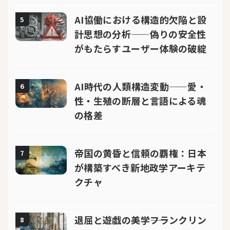
AI協働における構造的欠陥と設
5
計思想の分析——偽りの安全性
がもたらすユーザー体験の破綻
AI時代の人類構造変動——愛・
6
性・生殖の断層と言語による魂
の格差
帝国の黄昏と信頼の覇権：日本
7
が構築すべき新地政学アーキテ
クチャ
退屈と遊戯の美学――フランクリン
8