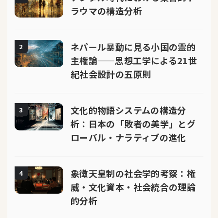
ラウマの構造分析
ネパール暴動に見る小国の霊的
2
主権論——思想工学による21世
紀社会設計の五原則
文化的物語システムの構造分
3
析：日本の「敗者の美学」とグ
ローバル・ナラティブの進化
象徴天皇制の社会学的考察：権
4
威・文化資本・社会統合の理論
的分析