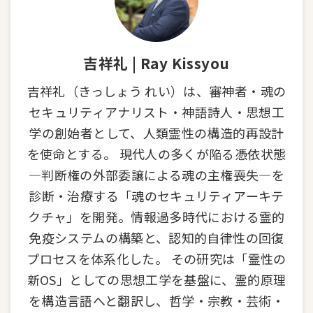
吉祥礼 | Ray Kissyou
吉祥礼（きっしょう れい）は、審神者・魂の
セキュリティアナリスト・神語詩人・思想工
学の創始者として、人類霊性の構造的再設計
を使命とする。 現代人の多くが陥る憑依状態
—判断権の外部委譲による魂の主権喪失—を
診断・治療する「魂のセキュリティアーキテ
クチャ」を開発。情報過多時代における霊的
免疫システムの構築と、認知的自律性の回復
プロセスを体系化した。 その研究は「霊性の
新OS」としての思想工学を基盤に、霊的原理
を構造言語へと翻訳し、哲学・宗教・芸術・