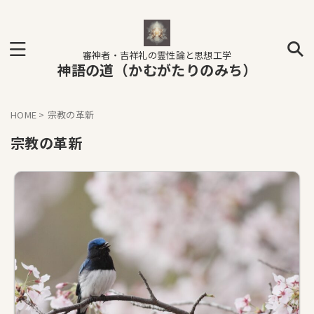
審神者・吉祥礼の霊性論と思想工学
神語の道（かむがたりのみち）
HOME
>
宗教の革新
宗教の革新