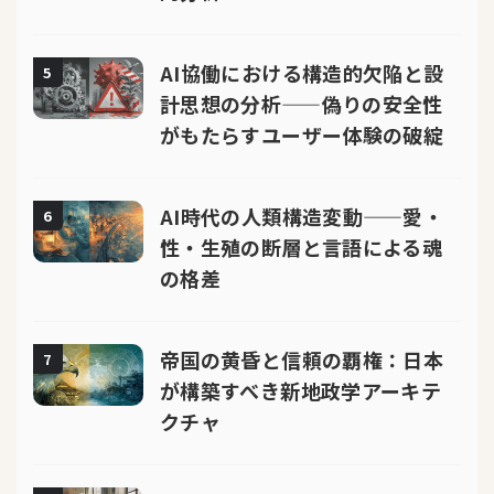
AI協働における構造的欠陥と設
5
計思想の分析——偽りの安全性
がもたらすユーザー体験の破綻
AI時代の人類構造変動——愛・
6
性・生殖の断層と言語による魂
の格差
帝国の黄昏と信頼の覇権：日本
7
が構築すべき新地政学アーキテ
クチャ