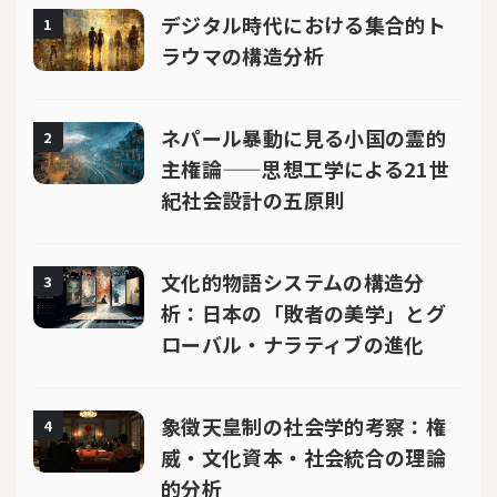
デジタル時代における集合的ト
1
ラウマの構造分析
ネパール暴動に見る小国の霊的
2
主権論——思想工学による21世
紀社会設計の五原則
文化的物語システムの構造分
3
析：日本の「敗者の美学」とグ
ローバル・ナラティブの進化
象徴天皇制の社会学的考察：権
4
威・文化資本・社会統合の理論
的分析