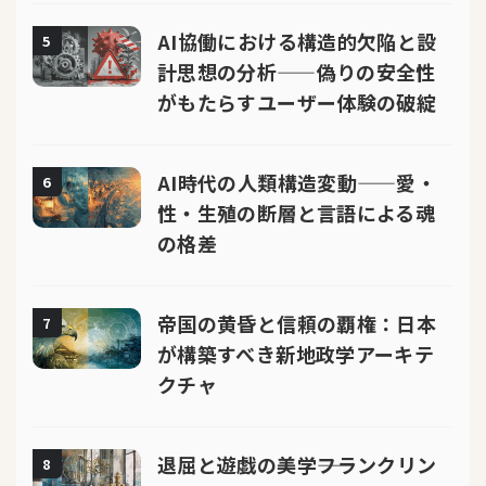
AI協働における構造的欠陥と設
5
計思想の分析——偽りの安全性
がもたらすユーザー体験の破綻
AI時代の人類構造変動——愛・
6
性・生殖の断層と言語による魂
の格差
帝国の黄昏と信頼の覇権：日本
7
が構築すべき新地政学アーキテ
クチャ
退屈と遊戯の美学――フランクリン
8