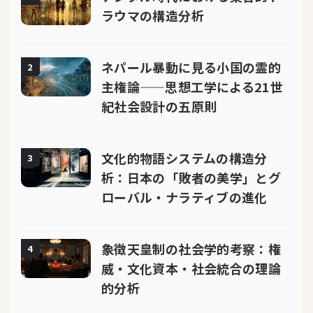
ラウマの構造分析
ネパール暴動に見る小国の霊的
2
主権論——思想工学による21世
紀社会設計の五原則
文化的物語システムの構造分
3
析：日本の「敗者の美学」とグ
ローバル・ナラティブの進化
象徴天皇制の社会学的考察：権
4
威・文化資本・社会統合の理論
的分析