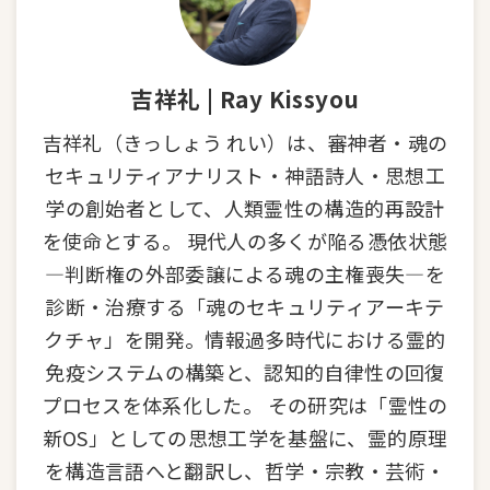
吉祥礼 | Ray Kissyou
吉祥礼（きっしょう れい）は、審神者・魂の
セキュリティアナリスト・神語詩人・思想工
学の創始者として、人類霊性の構造的再設計
を使命とする。 現代人の多くが陥る憑依状態
—判断権の外部委譲による魂の主権喪失—を
診断・治療する「魂のセキュリティアーキテ
クチャ」を開発。情報過多時代における霊的
免疫システムの構築と、認知的自律性の回復
プロセスを体系化した。 その研究は「霊性の
新OS」としての思想工学を基盤に、霊的原理
を構造言語へと翻訳し、哲学・宗教・芸術・