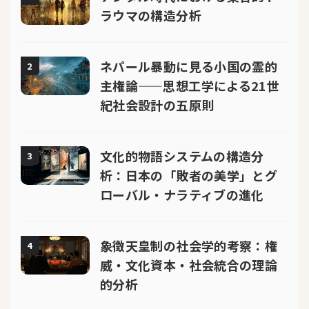
ラウマの構造分析
ネパール暴動に見る小国の霊的
2
主権論——思想工学による21世
紀社会設計の五原則
文化的物語システムの構造分
3
析：日本の「敗者の美学」とグ
ローバル・ナラティブの進化
象徴天皇制の社会学的考察：権
4
威・文化資本・社会統合の理論
的分析