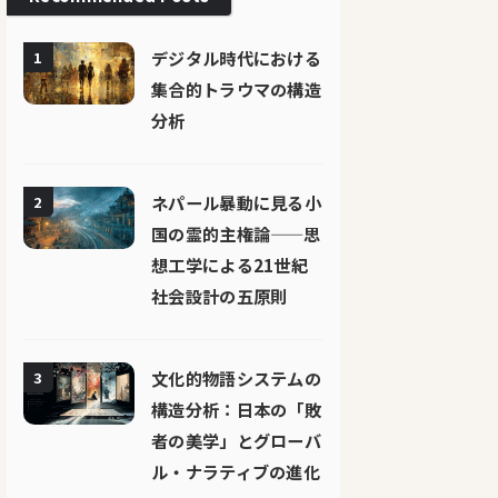
デジタル時代における
1
集合的トラウマの構造
分析
ネパール暴動に見る小
2
国の霊的主権論——思
想工学による21世紀
社会設計の五原則
文化的物語システムの
3
構造分析：日本の「敗
者の美学」とグローバ
ル・ナラティブの進化