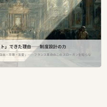
ット」できた理由──制度設計の力
 「自由・平等・友愛」──フランス革命のこのスローガンを知らな