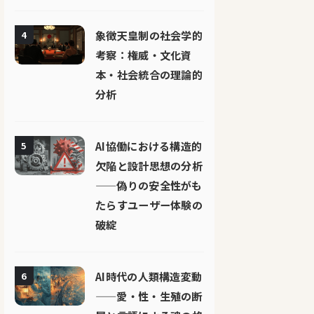
象徴天皇制の社会学的
4
考察：権威・文化資
本・社会統合の理論的
分析
AI協働における構造的
5
欠陥と設計思想の分析
——偽りの安全性がも
たらすユーザー体験の
破綻
AI時代の人類構造変動
6
——愛・性・生殖の断