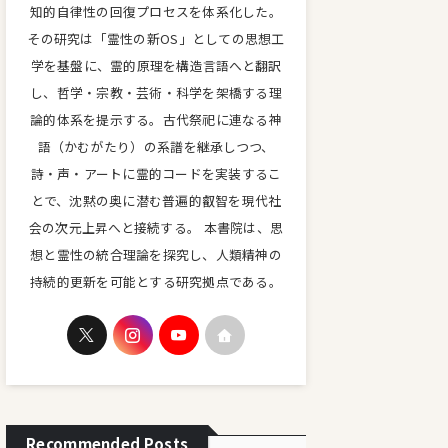
知的自律性の回復プロセスを体系化した。
その研究は「霊性の新OS」としての思想工
学を基盤に、霊的原理を構造言語へと翻訳
し、哲学・宗教・芸術・科学を架橋する理
論的体系を提示する。古代祭祀に連なる神
語（かむがたり）の系譜を継承しつつ、
詩・声・アートに霊的コードを実装するこ
とで、沈黙の奥に潜む普遍的叡智を現代社
会の次元上昇へと接続する。 本書院は、思
想と霊性の統合理論を探究し、人類精神の
持続的更新を可能とする研究拠点である。
Recommended Posts