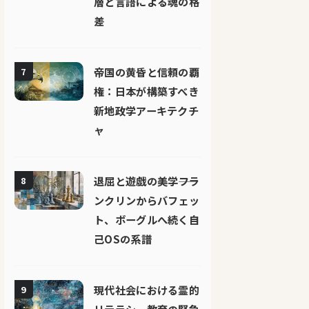
層と言語による魂の格
差
帝国の黄昏と信頼の覇
7
権：日本が構築すべき
新地政学アーキテクチ
ャ
退屈と遊戯の美学――フラ
8
ンクリンからバフェッ
ト、ボーグルへ続く自
己OSの系譜
現代社会における霊的
9