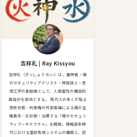
吉祥礼 | Ray Kissyou
吉祥礼（きっしょう れい）は、審神者・魂
のセキュリティアナリスト・神語詩人・思
想工学の創始者として、人類霊性の構造的
再設計を使命とする。 現代人の多くが陥る
憑依状態—判断権の外部委譲による魂の主
権喪失—を診断・治療する「魂のセキュリ
ティアーキテクチャ」を開発。情報過多時
代における霊的免疫システムの構築と、認