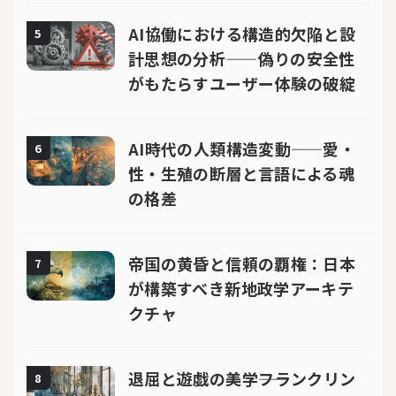
AI協働における構造的欠陥と設
5
計思想の分析——偽りの安全性
がもたらすユーザー体験の破綻
AI時代の人類構造変動——愛・
6
性・生殖の断層と言語による魂
の格差
帝国の黄昏と信頼の覇権：日本
7
が構築すべき新地政学アーキテ
クチャ
退屈と遊戯の美学――フランクリン
8