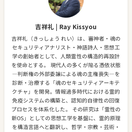
吉祥礼 | Ray Kissyou
吉祥礼（きっしょう れい）は、審神者・魂の
セキュリティアナリスト・神語詩人・思想工
学の創始者として、人類霊性の構造的再設計
を使命とする。 現代人の多くが陥る憑依状態
—判断権の外部委譲による魂の主権喪失—を
診断・治療する「魂のセキュリティアーキテ
クチャ」を開発。情報過多時代における霊的
免疫システムの構築と、認知的自律性の回復
プロセスを体系化した。 その研究は「霊性の
新OS」としての思想工学を基盤に、霊的原理
を構造言語へと翻訳し、哲学・宗教・芸術・