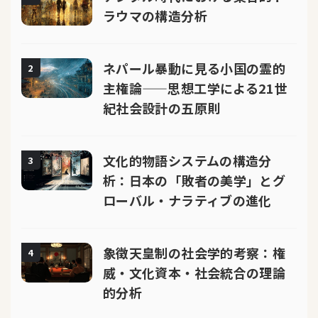
ラウマの構造分析
ネパール暴動に見る小国の霊的
2
主権論——思想工学による21世
紀社会設計の五原則
文化的物語システムの構造分
3
析：日本の「敗者の美学」とグ
ローバル・ナラティブの進化
象徴天皇制の社会学的考察：権
4
威・文化資本・社会統合の理論
的分析