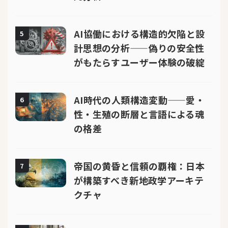
AI協働における構造的欠陥と設
5
計思想の分析——偽りの安全性
がもたらすユーザー体験の破綻
AI時代の人類構造変動——愛・
6
性・生殖の断層と言語による魂
の格差
帝国の黄昏と信頼の覇権：日本
7
が構築すべき新地政学アーキテ
クチャ