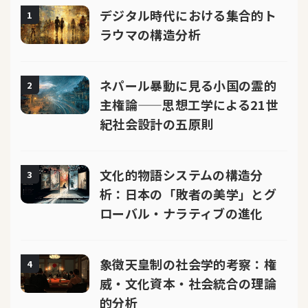
デジタル時代における集合的ト
1
ラウマの構造分析
ネパール暴動に見る小国の霊的
2
主権論——思想工学による21世
紀社会設計の五原則
文化的物語システムの構造分
3
析：日本の「敗者の美学」とグ
ローバル・ナラティブの進化
象徴天皇制の社会学的考察：権
4
威・文化資本・社会統合の理論
的分析