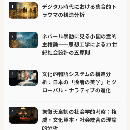
デジタル時代における集合的ト
1
ラウマの構造分析
ネパール暴動に見る小国の霊的
2
主権論——思想工学による21世
紀社会設計の五原則
文化的物語システムの構造分
3
析：日本の「敗者の美学」とグ
ローバル・ナラティブの進化
象徴天皇制の社会学的考察：権
4
威・文化資本・社会統合の理論
的分析