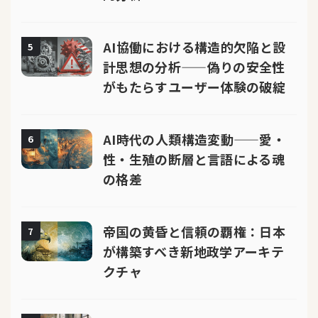
AI協働における構造的欠陥と設
5
計思想の分析——偽りの安全性
がもたらすユーザー体験の破綻
AI時代の人類構造変動——愛・
6
性・生殖の断層と言語による魂
の格差
帝国の黄昏と信頼の覇権：日本
7
が構築すべき新地政学アーキテ
クチャ