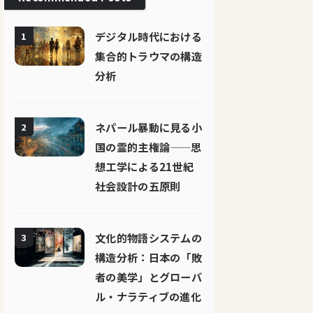
デジタル時代における
1
集合的トラウマの構造
分析
ネパール暴動に見る小
2
国の霊的主権論——思
想工学による21世紀
社会設計の五原則
文化的物語システムの
3
構造分析：日本の「敗
者の美学」とグローバ
ル・ナラティブの進化