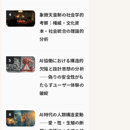
象徴天皇制の社会学的
4
考察：権威・文化資
本・社会統合の理論的
分析
AI協働における構造的
5
欠陥と設計思想の分析
——偽りの安全性がも
たらすユーザー体験の
破綻
AI時代の人類構造変動
6
——愛・性・生殖の断