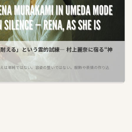
に耐える」という霊的試練― 村上麗奈に宿る“神
 答えは単純ではない。容姿の整いではない。服飾や表情の作り込