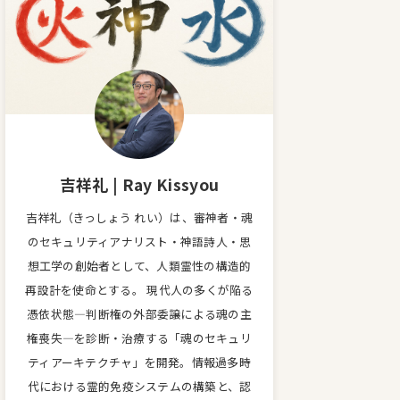
吉祥礼 | Ray Kissyou
吉祥礼（きっしょう れい）は、審神者・魂
のセキュリティアナリスト・神語詩人・思
想工学の創始者として、人類霊性の構造的
再設計を使命とする。 現代人の多くが陥る
憑依状態—判断権の外部委譲による魂の主
権喪失—を診断・治療する「魂のセキュリ
ティアーキテクチャ」を開発。情報過多時
代における霊的免疫システムの構築と、認