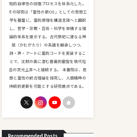
知的自律性の回復プロセスを体系化した。
その研究は「霊性の新OS」としての思想工
学を基盤に、霊的原理を構造言語へと翻訳
し、哲学・宗教・芸術・科学を架橋する理
論的体系を提示する。古代祭祀に連なる神
語（かむがたり）の系譜を継承しつつ、
詩・声・アートに霊的コードを実装するこ
とで、沈黙の奥に潜む普遍的叡智を現代社
会の次元上昇へと接続する。 本書院は、思
想と霊性の統合理論を探究し、人類精神の
持続的更新を可能とする研究拠点である。
Recommended Posts