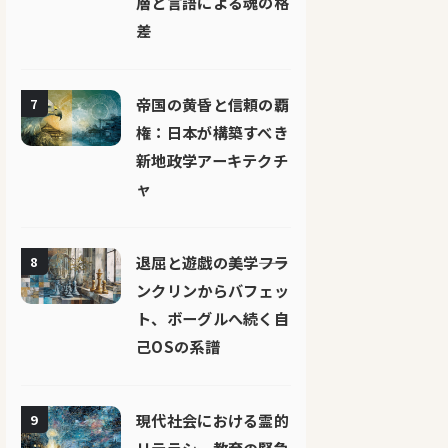
層と言語による魂の格
差
帝国の黄昏と信頼の覇
7
権：日本が構築すべき
新地政学アーキテクチ
ャ
退屈と遊戯の美学――フラ
8
ンクリンからバフェッ
ト、ボーグルへ続く自
己OSの系譜
現代社会における霊的
9