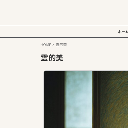
ホー
HOME
>
霊的美
霊的美