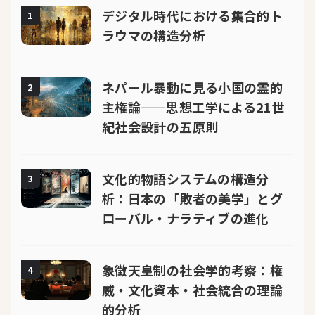
デジタル時代における集合的ト
1
ラウマの構造分析
ネパール暴動に見る小国の霊的
2
主権論——思想工学による21世
紀社会設計の五原則
文化的物語システムの構造分
3
析：日本の「敗者の美学」とグ
ローバル・ナラティブの進化
象徴天皇制の社会学的考察：権
4
威・文化資本・社会統合の理論
的分析