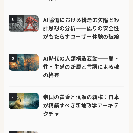
AI協働における構造的欠陥と設
5
計思想の分析——偽りの安全性
がもたらすユーザー体験の破綻
AI時代の人類構造変動——愛・
6
性・生殖の断層と言語による魂
の格差
帝国の黄昏と信頼の覇権：日本
7
が構築すべき新地政学アーキテ
クチャ