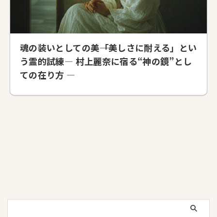
魂の装いとしての美――「美しさに耐える」とい
う霊的試練― 村上麗奈に宿る“神の鏡”とし
ての在り方 ―