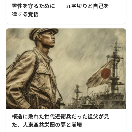
霊性を守るために──九字切りと自己を
律する覚悟
構造に敗れた世代――近衛兵だった祖父が見
た、大東亜共栄圏の夢と崩壊