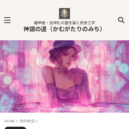
審神者・吉祥礼の霊性論と思想工学
神語の道（かむがたりのみち）
HOME
>
光の余白
>