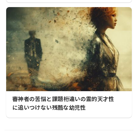
審神者の苦悩と課題――桁違いの霊的天才性
に追いつけない残酷な幼児性