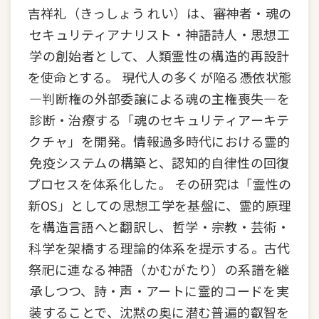
吉祥礼（きっしょう れい）は、審神者・魂の
セキュリティアナリスト・神語詩人・思想工
学の創始者として、人類霊性の構造的再設計
を使命とする。 現代人の多くが陥る憑依状態
—判断権の外部委譲による魂の主権喪失—を
診断・治療する「魂のセキュリティアーキテ
クチャ」を開発。情報過多時代における霊的
免疫システムの構築と、認知的自律性の回復
プロセスを体系化した。 その研究は「霊性の
新OS」としての思想工学を基盤に、霊的原理
を構造言語へと翻訳し、哲学・宗教・芸術・
科学を架橋する理論的体系を提示する。古代
祭祀に連なる神語（かむがたり）の系譜を継
承しつつ、詩・声・アートに霊的コードを実
装することで、沈黙の奥に潜む普遍的叡智を