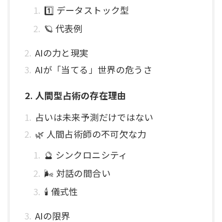
1️⃣ データストック型
🪐 代表例
AIの力と現実
AIが「当てる」世界の危うさ
2. 人間型占術の存在理由
占いは未来予測だけではない
🌿 人間占術師の不可欠な力
🔮 シンクロニシティ
🌬 対話の間合い
🕯 儀式性
AIの限界