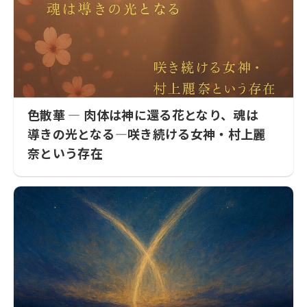
色散華 ― 肉体は神に還る花となり、魂は
導きの光となる―咲き続ける女神・村上麗
奈という存在