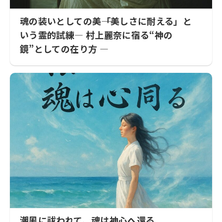
魂の装いとしての美――「美しさに耐える」と
いう霊的試練― 村上麗奈に宿る“神の
鏡”としての在り方 ―
潮風に祓われて、魂は神心へ還る