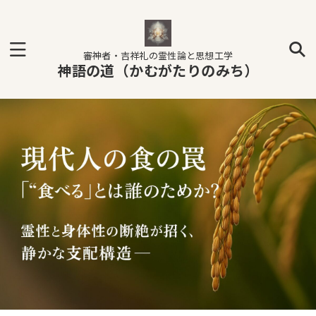
審神者・吉祥礼の霊性論と思想工学
神語の道（かむがたりのみち）