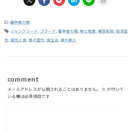
-
審神者の眼
-
ジャンクフード
,
プラーナ
,
審神者の眼
,
禅と粗食
,
糖質制限
,
経済霊
性
,
霊性と食
,
食の霊性
,
食生活
,
魂の飢え
comment
メールアドレスが公開されることはありません。
※
が付いて
いる欄は必須項目です