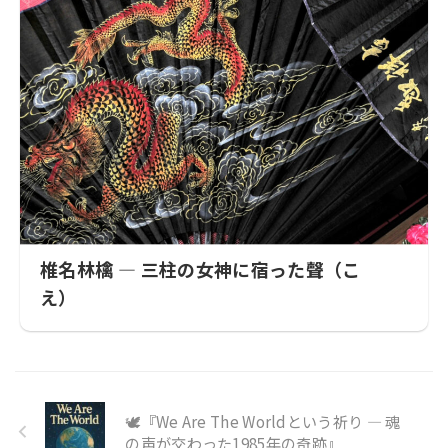
椎名林檎 ― 三柱の女神に宿った聲（こ
え）
🕊『We Are The Worldという祈り ― 魂
の声が交わった1985年の奇跡』