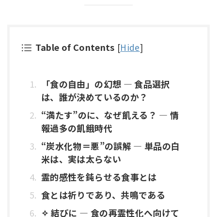
Table of Contents
[
Hide
]
「食の自由」の幻想 ― 食品選択
は、誰が決めているのか？
“満たす”のに、なぜ飢える？ ― 情
報過多の飢餓時代
“炭水化物＝悪”の誤解 ― 単品の白
米は、実は太らない
霊的感性を鈍らせる食事とは
食とは祈りであり、共鳴である
✧ 結びに ― 食の再霊性化へ向けて