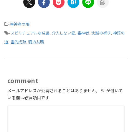
-
審神者の眼
-
スピリチュアルな成長
,
介入しない愛
,
審神者
,
沈黙の祈り
,
神語の
道
,
霊的成熟
,
魂の共鳴
comment
メールアドレスが公開されることはありません。
※
が付いて
いる欄は必須項目です