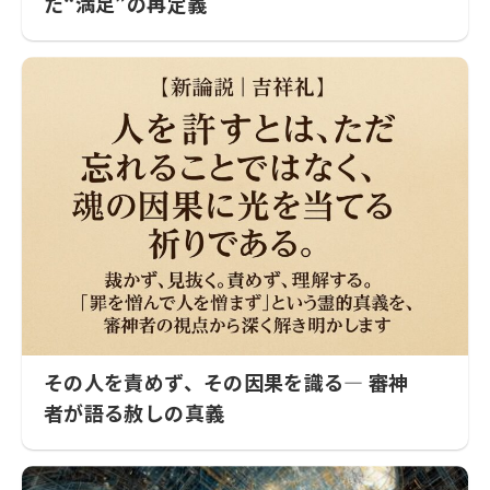
た“満足”の再定義
その人を責めず、その因果を識る― 審神
者が語る赦しの真義