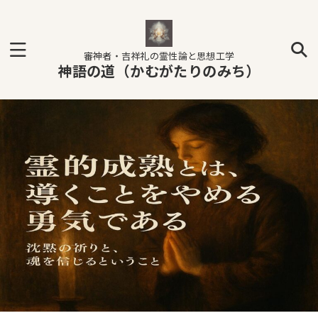
審神者・吉祥礼の霊性論と思想工学
神語の道（かむがたりのみち）