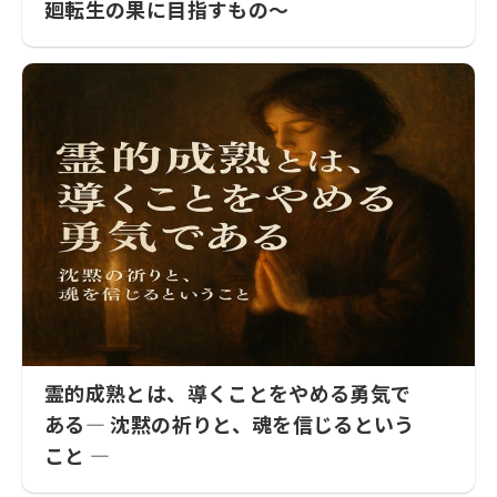
廻転生の果に目指すもの〜
霊的成熟とは、導くことをやめる勇気で
ある― 沈黙の祈りと、魂を信じるという
こと ―