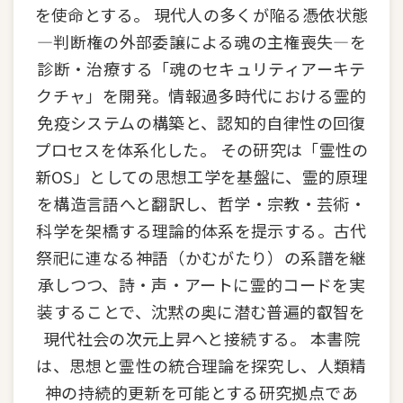
を使命とする。 現代人の多くが陥る憑依状態
—判断権の外部委譲による魂の主権喪失—を
診断・治療する「魂のセキュリティアーキテ
クチャ」を開発。情報過多時代における霊的
免疫システムの構築と、認知的自律性の回復
プロセスを体系化した。 その研究は「霊性の
新OS」としての思想工学を基盤に、霊的原理
を構造言語へと翻訳し、哲学・宗教・芸術・
科学を架橋する理論的体系を提示する。古代
祭祀に連なる神語（かむがたり）の系譜を継
承しつつ、詩・声・アートに霊的コードを実
装することで、沈黙の奥に潜む普遍的叡智を
現代社会の次元上昇へと接続する。 本書院
は、思想と霊性の統合理論を探究し、人類精
神の持続的更新を可能とする研究拠点であ