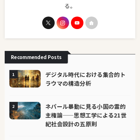
る。
Recommended Posts
デジタル時代における集合的ト
1
ラウマの構造分析
ネパール暴動に見る小国の霊的
2
主権論——思想工学による21世
紀社会設計の五原則