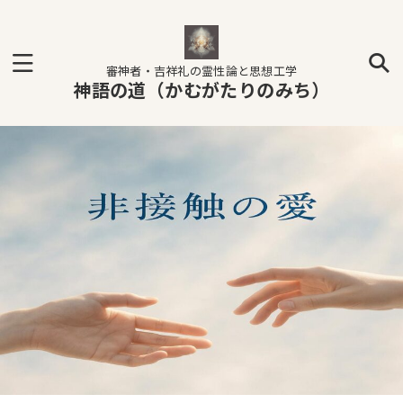
審神者・吉祥礼の霊性論と思想工学
神語の道（かむがたりのみち）