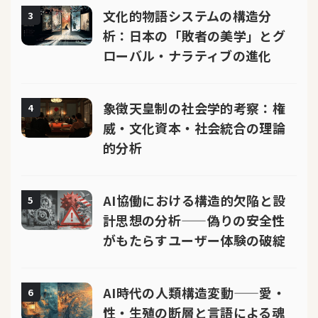
文化的物語システムの構造分
3
析：日本の「敗者の美学」とグ
ローバル・ナラティブの進化
象徴天皇制の社会学的考察：権
4
威・文化資本・社会統合の理論
的分析
AI協働における構造的欠陥と設
5
計思想の分析——偽りの安全性
がもたらすユーザー体験の破綻
AI時代の人類構造変動——愛・
6
性・生殖の断層と言語による魂