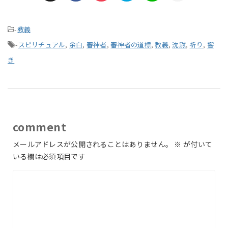
-
教義
-
スピリチュアル
,
余白
,
審神者
,
審神者の道標
,
教義
,
沈黙
,
祈り
,
響
き
comment
メールアドレスが公開されることはありません。
※
が付いて
いる欄は必須項目です