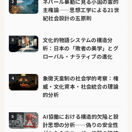
ネパール暴動に見る小国の霊的
2
主権論——思想工学による21世
紀社会設計の五原則
文化的物語システムの構造分
3
析：日本の「敗者の美学」とグ
ローバル・ナラティブの進化
象徴天皇制の社会学的考察：権
4
威・文化資本・社会統合の理論
的分析
AI協働における構造的欠陥と設
5
計思想の分析——偽りの安全性