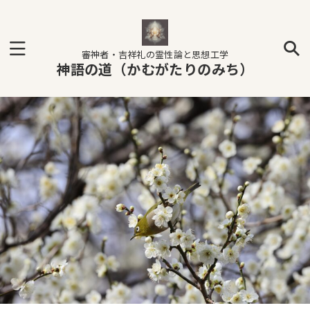
審神者・吉祥礼の霊性論と思想工学
神語の道（かむがたりのみち）