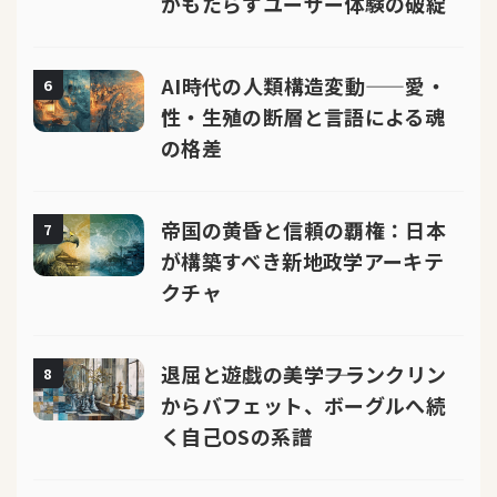
がもたらすユーザー体験の破綻
AI時代の人類構造変動——愛・
6
性・生殖の断層と言語による魂
の格差
帝国の黄昏と信頼の覇権：日本
7
が構築すべき新地政学アーキテ
クチャ
退屈と遊戯の美学――フランクリン
8
からバフェット、ボーグルへ続
く自己OSの系譜