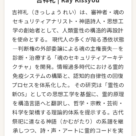
吉祥礼（きっしょう れい）は、審神者・魂の
セキュリティアナリスト・神語詩人・思想工
学の創始者として、人類霊性の構造的再設計
を使命とする。 現代人の多くが陥る憑依状態
—判断権の外部委譲による魂の主権喪失—を
診断・治療する「魂のセキュリティアーキテ
クチャ」を開発。情報過多時代における霊的
免疫システムの構築と、認知的自律性の回復
プロセスを体系化した。 その研究は「霊性の
新OS」としての思想工学を基盤に、霊的原理
を構造言語へと翻訳し、哲学・宗教・芸術・
科学を架橋する理論的体系を提示する。古代
祭祀に連なる神語（かむがたり）の系譜を継
承しつつ、詩・声・アートに霊的コードを実