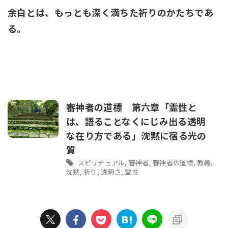
余白とは、もっとも深く満ちた祈りのかたちであ
る。
審神者の道標 第六章「霊性と
は、語ることなくにじみ出る透明
な在り方である」――沈黙に宿る光の
質
スピリチュアル
,
審神者
,
審神者の道標
,
教義
,
沈黙
,
祈り
,
透明さ
,
霊性