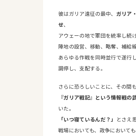
彼はガリア遠征の最中、
ガリア
せ
、
アウェーの地で軍団を統率し続
陣地の設営、移動、略奪、補給線の
あらゆる作戦を同時並行で遂行
調停し、支配する。
さらに恐ろしいことに、その間
『ガリア戦記』という情報戦の
いた。
「いつ寝ているんだ？」
とさえ
戦場においても、政争において