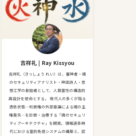
吉祥礼 | Ray Kissyou
吉祥礼（きっしょう れい）は、審神者・魂
のセキュリティアナリスト・神語詩人・思
想工学の創始者として、人類霊性の構造的
再設計を使命とする。 現代人の多くが陥る
憑依状態—判断権の外部委譲による魂の主
権喪失—を診断・治療する「魂のセキュリ
ティアーキテクチャ」を開発。情報過多時
代における霊的免疫システムの構築と、認