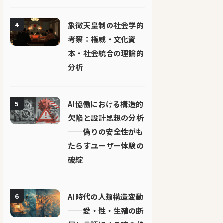
象徴天皇制の社会学的
4
考察：権威・文化資
本・社会統合の理論的
分析
AI協働における構造的
5
欠陥と設計思想の分析
——偽りの安全性がも
たらすユーザー体験の
破綻
AI時代の人類構造変動
6
——愛・性・生殖の断