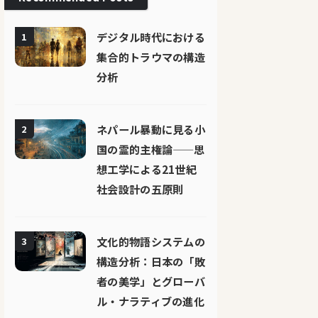
デジタル時代における
1
集合的トラウマの構造
分析
ネパール暴動に見る小
2
国の霊的主権論——思
想工学による21世紀
社会設計の五原則
文化的物語システムの
3
構造分析：日本の「敗
者の美学」とグローバ
ル・ナラティブの進化