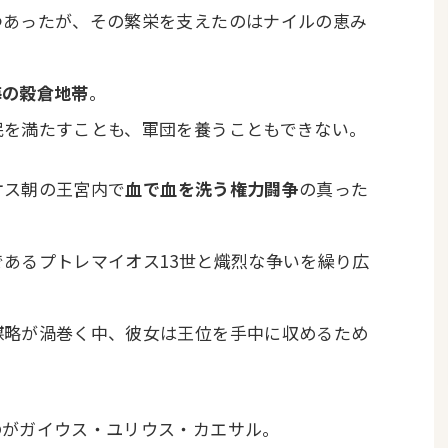
つあったが、その繁栄を支えたのはナイルの恵み
海の穀倉地帯
。
民を満たすことも、軍団を養うこともできない。
オス朝の王宮内で
血で血を洗う権力闘争
の真った
あるプトレマイオス13世と熾烈な争いを繰り広
謀略が渦巻く中、彼女は王位を手中に収めるため
のがガイウス・ユリウス・カエサル。