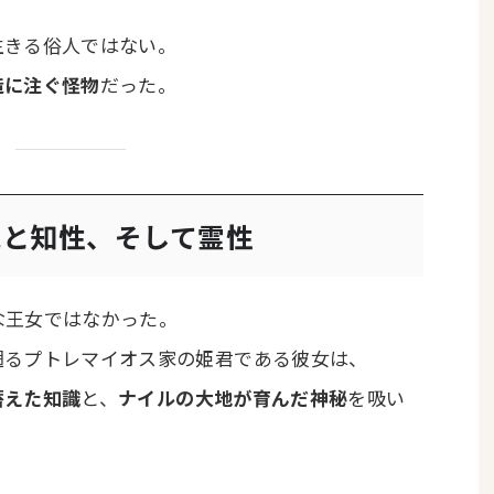
生きる俗人ではない。
造に注ぐ怪物
だった。
美貌と知性、そして霊性
な王女ではなかった。
遡るプトレマイオス家の姫君である彼女は、
蓄えた知識
と、
ナイルの大地が育んだ神秘
を吸い