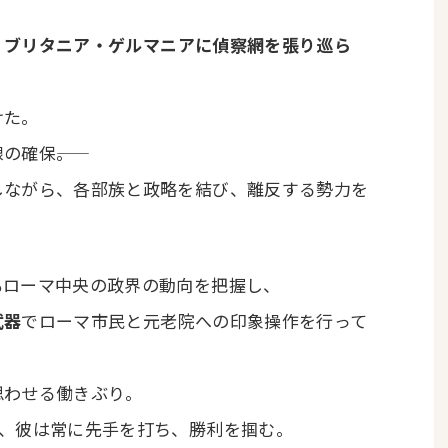
・ブリタニア・ゲルマニアに偵察網を張り巡ら
けた。
確保――。
しながら、各部族と政略を結び、離反する勢力を
もローマ中央の政界の動向を把握し、
武器
でローマ市民と元老院への印象操作を行って
思わせる働きぶり。
も、彼は常に先手を打ち、勝利を掴む。