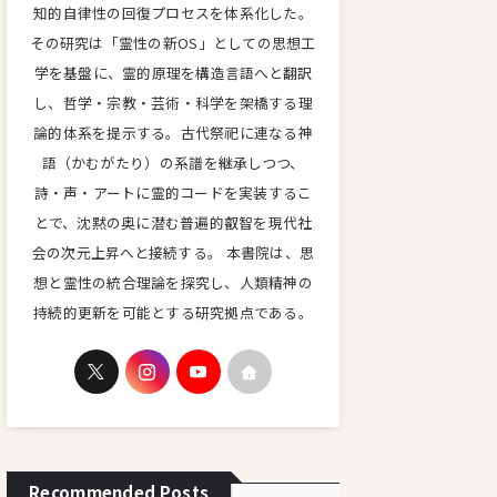
知的自律性の回復プロセスを体系化した。
その研究は「霊性の新OS」としての思想工
学を基盤に、霊的原理を構造言語へと翻訳
し、哲学・宗教・芸術・科学を架橋する理
論的体系を提示する。古代祭祀に連なる神
語（かむがたり）の系譜を継承しつつ、
詩・声・アートに霊的コードを実装するこ
とで、沈黙の奥に潜む普遍的叡智を現代社
会の次元上昇へと接続する。 本書院は、思
想と霊性の統合理論を探究し、人類精神の
持続的更新を可能とする研究拠点である。
Recommended Posts