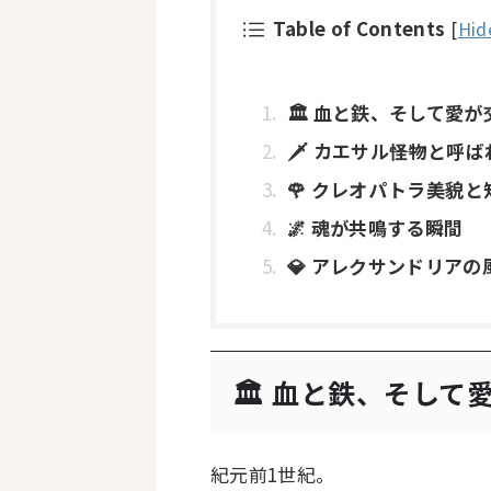
Table of Contents
[
Hid
🏛 血と鉄、そして愛
🗡 カエサル――怪物と呼
🌹 クレオパトラ――美
🌌 魂が共鳴する瞬間
💎 アレクサンドリア
🏛 血と鉄、そして
紀元前1世紀。