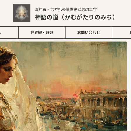
審神者・吉祥礼の霊性論と思想工学
神語の道（かむがたりのみち）
ム
世界観・理念
お問い合わせ