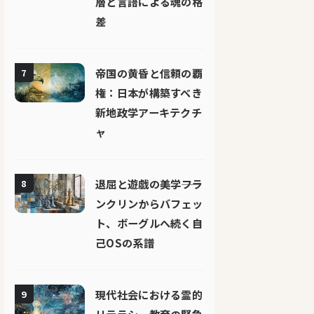
層と言語による魂の格
差
帝国の黄昏と信頼の覇
7
権：日本が構築すべき
新地政学アーキテクチ
ャ
退屈と遊戯の美学――フラ
8
ンクリンからバフェッ
ト、ボーグルへ続く自
己OSの系譜
現代社会における霊的
9