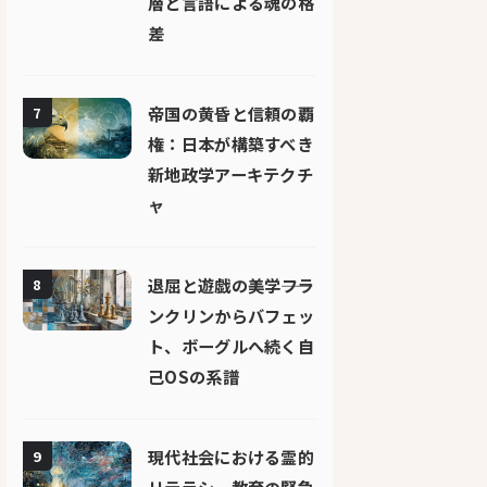
層と言語による魂の格
差
帝国の黄昏と信頼の覇
7
権：日本が構築すべき
新地政学アーキテクチ
ャ
退屈と遊戯の美学――フラ
8
ンクリンからバフェッ
ト、ボーグルへ続く自
己OSの系譜
現代社会における霊的
9