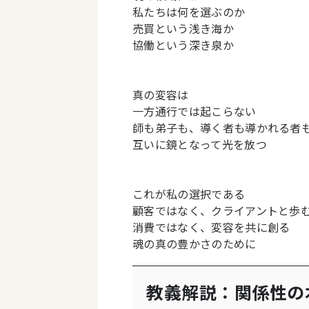
私たちは何を選ぶのか
売買
という浅き海か
協働
という深き泉か
真の変容は
一方通行では起こらない
師も弟子も、導く者も導かれる者
互いに鏡となって光を放つ
これが私の選択である
顧客ではなく、クライアントと歩
消費ではなく、変容を共に創る
魂の真の豊かさのために
教義解説：関係性の