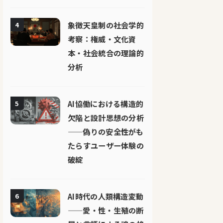
象徴天皇制の社会学的
4
考察：権威・文化資
本・社会統合の理論的
分析
AI協働における構造的
5
欠陥と設計思想の分析
——偽りの安全性がも
たらすユーザー体験の
破綻
AI時代の人類構造変動
6
——愛・性・生殖の断