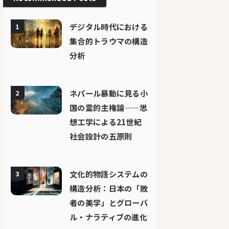
デジタル時代における
1
集合的トラウマの構造
分析
ネパール暴動に見る小
2
国の霊的主権論——思
想工学による21世紀
社会設計の五原則
文化的物語システムの
3
構造分析：日本の「敗
者の美学」とグローバ
ル・ナラティブの進化