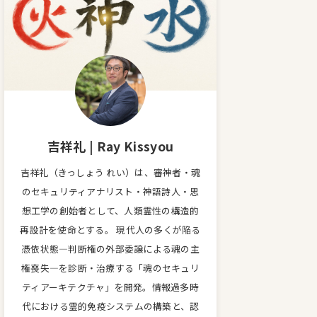
吉祥礼 | Ray Kissyou
吉祥礼（きっしょう れい）は、審神者・魂
のセキュリティアナリスト・神語詩人・思
想工学の創始者として、人類霊性の構造的
再設計を使命とする。 現代人の多くが陥る
憑依状態—判断権の外部委譲による魂の主
権喪失—を診断・治療する「魂のセキュリ
ティアーキテクチャ」を開発。情報過多時
代における霊的免疫システムの構築と、認