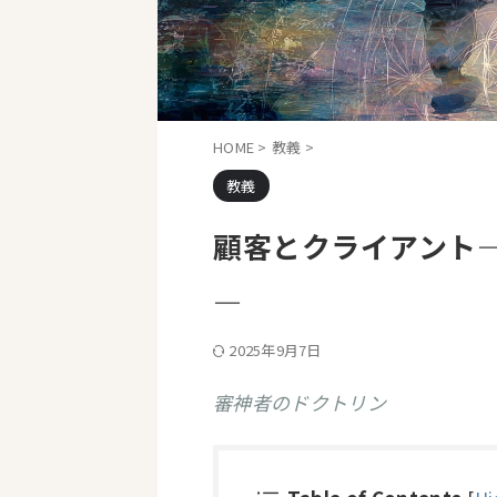
HOME
>
教義
>
教義
顧客とクライアント
—
2025年9月7日
審神者のドクトリン