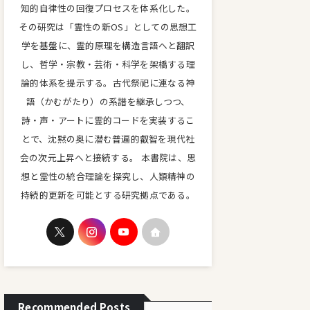
知的自律性の回復プロセスを体系化した。
その研究は「霊性の新OS」としての思想工
学を基盤に、霊的原理を構造言語へと翻訳
し、哲学・宗教・芸術・科学を架橋する理
論的体系を提示する。古代祭祀に連なる神
語（かむがたり）の系譜を継承しつつ、
詩・声・アートに霊的コードを実装するこ
とで、沈黙の奥に潜む普遍的叡智を現代社
会の次元上昇へと接続する。 本書院は、思
想と霊性の統合理論を探究し、人類精神の
持続的更新を可能とする研究拠点である。
Recommended Posts