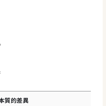
も
む
本質的差異