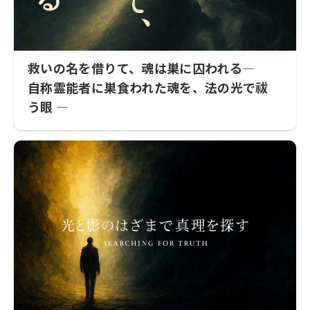
救いの名を借りて、魂は巣に囚われる―
自称霊能者に巣食われた魂を、法の光で祓
う眼 ―