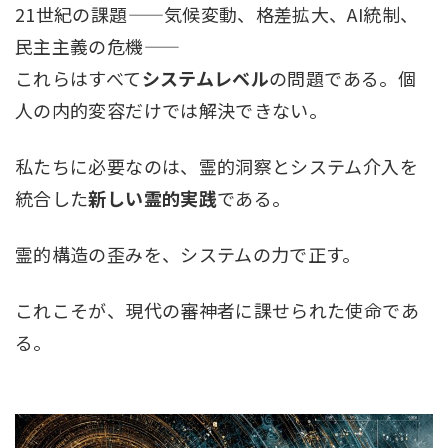
21世紀の課題——気候変動、格差拡大、AI統制、
民主主義の危機——
これらはすべて
システムレベル
の問題である。個
人の内的変容だけでは解決できない。
私たちに必要なのは、霊的洞察とシステム介入を
統合した
新しい霊的実践
である。
霊的構造の歪みを、システムの力で正す。
これこそが、現代の審神者に課せられた使命であ
る。