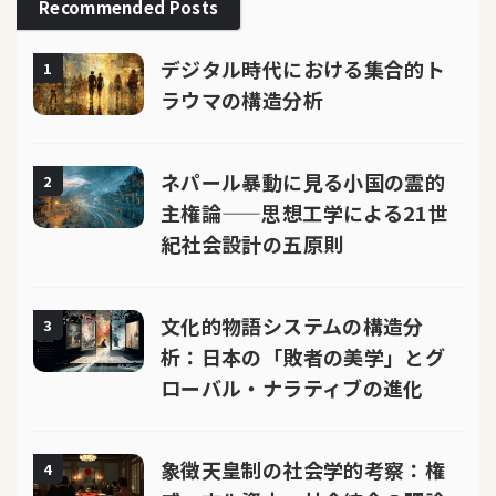
Recommended Posts
デジタル時代における集合的ト
1
ラウマの構造分析
ネパール暴動に見る小国の霊的
2
主権論——思想工学による21世
紀社会設計の五原則
文化的物語システムの構造分
3
析：日本の「敗者の美学」とグ
ローバル・ナラティブの進化
象徴天皇制の社会学的考察：権
4