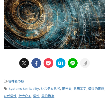
-
審神者の眼
-
Systems Spirituality
,
システム思考
,
審神者
,
思想工学
,
構造的正義
,
現代霊性
,
社会変革
,
霊性
,
霊的構造