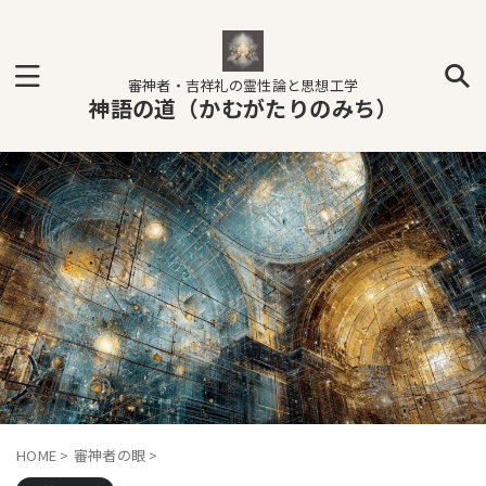
審神者・吉祥礼の霊性論と思想工学
神語の道（かむがたりのみち）
HOME
>
審神者の眼
>