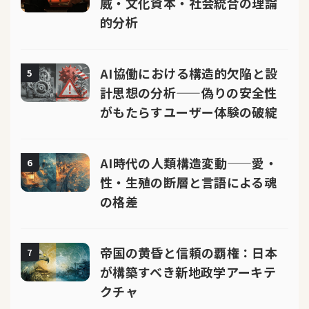
威・文化資本・社会統合の理論
的分析
AI協働における構造的欠陥と設
5
計思想の分析——偽りの安全性
がもたらすユーザー体験の破綻
AI時代の人類構造変動——愛・
6
性・生殖の断層と言語による魂
の格差
帝国の黄昏と信頼の覇権：日本
7
が構築すべき新地政学アーキテ
クチャ