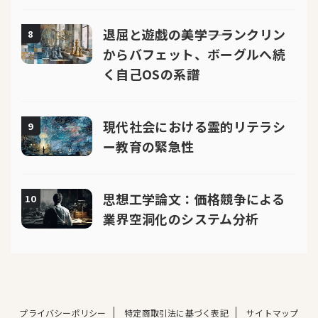
退屈と遊戯の美学――フランクリン
8
からバフェット、ボーグルへ続
く自己OSの系譜
現代社会における霊的リテラシ
9
ー教育の緊急性
思想工学論文：価格競争による
10
業界空洞化のシステム分析
プライバシーポリシー
特定商取引法に基づく表記
サイトマップ